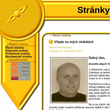
Stránky
Hlavní stránka
Vítejte na mých stránkách
Hlavní menu
Napsal Administrator
Hlavní stránka
Elektrické stránky
Tuesday, 07. November 2017
Počítačové stránky
Muzikantské stránky
Dobrý den,
Syndikování
dovolte abych Vá
V elektrické sekc
Zejména se jedná 
obvodů elektrote
snad se to v budo
Počítačová sekce 
věnuji zdaleka ne
tématům, kterým s
pak bude patřit 
najdou na jedné h
používám.
No a na závěr něc
Joomly bude snadné přidávat spoustu dalších věcí z