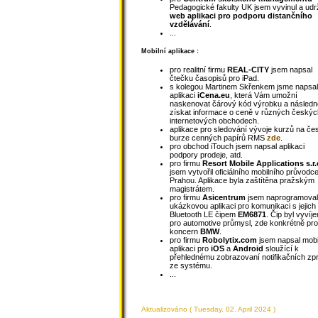
Pedagogické fakulty UK jsem vyvinul a udrž
web aplikaci pro podporu distančního
vzdělávání
.
...
Mobilní aplikace :
pro realitní firmu
REAL-CITY
jsem napsal
čtečku časopisů pro iPad.
s kolegou Martinem Skřenkem jsme napsal
aplikaci
iCena.eu
, která Vám umožní
naskenovat čárový kód výrobku a následn
získat informace o ceně v různých českýc
internetových obchodech.
aplikace pro sledování vývoje kurzů na če
burze cenných papírů RMS
zde
.
pro obchod iTouch jsem napsal aplikaci
podpory prodeje, atd.
pro firmu
Resort Mobile Applications s.r.
jsem vytvořil oficiálního mobilního průvodc
Prahou. Aplikace byla zaštítěna pražským
magistrátem.
pro firmu
Asicentrum
jsem naprogramoval
ukázkovou aplikaci pro komunikaci s jejich
Bluetooth LE čipem
EM6871
.
Čip byl vyvíje
pro automotive průmysl, zde konkrétně pro
koncern
BMW
.
pro firmu
Robolytix.com
jsem napsal mobi
aplikaci pro
iOS
a
Android
sloužící k
přehlednému zobrazovaní notifikačních zp
ze systému.
...
Aktualizováno ( Tuesday, 02. April 2024 )