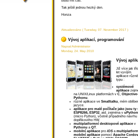
budu mít čas.
Tak ještě jednou hezký den.
Honza
Aktualizováno ( Tuesday, 07. November 2017 )
Vývoj aplikací, programování
Napsal Administrator
Monday, 24. May 2010
Vývoj aplik
Již více jak tři
let vyvíjím
aplikace různ
typu :
systémové
aplikace
zejm
na UNIX/Linux platformách v
C
,
Objective
Pythonu
.
různé aplikace ve
Smalltalku
, mém oblíb
jazyce.
aplikace pro malé počítače jako jsou ty 
ESP8266, ESP32
, atd. zejména v
uPytho
(micro Python), včetně případného návrhu
doplňkového HW.
multiplatformní desktopové aplikace
v
Pythonu
a
QT
.
mobilní aplikace
pro
iOS
a
multiplatfor
mobilní aplikace
pomocí
Apache Cordo