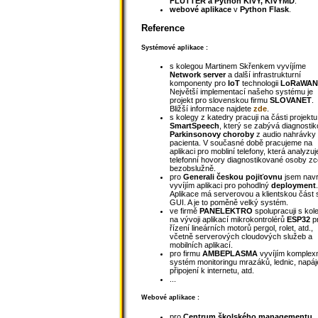
FLUTTER a Python KIVY, KIVYMD
.
webové aplikace
v
Python Flask
.
Reference
Systémové aplikace :
s kolegou Martinem Skřenkem vyvíjíme
Network server
a další infrastrukturní
komponenty
pro
IoT
technologii
LoRaWAN
Největší implementací našeho systému je
projekt pro slovenskou firmu
SLOVANET
.
Bližší informace najdete
zde
.
s kolegy z katedry pracuji na části projektu
SmartSpeech
, který se zabývá diagnosti
Parkinsonovy choroby
z audio nahrávky
pacienta. V současné době pracujeme na
aplikaci pro mobliní telefony, která analyzuj
telefonní hovory diagnostikované osoby zc
bezobslužně.
pro
Generali českou pojiťovnu
jsem navr
vyvíjím aplikaci pro pohodlný
deployment
.
Aplikace má serverovou a klientskou část 
GUI. A je to poměně velký systém.
ve firmě
PANELEKTRO
spolupracuji s kol
na vývoji aplikací mikrokontrolérů
ESP32
p
řízení lineárních motorů pergol, rolet, atd.,
včetně serverových cloudových služeb a
mobilních aplikací.
pro firmu
AMBEPLASMA
vyvíjím komplex
systém monitoringu mrazáků, lednic, napáj
připojení k internetu, atd.
...
Webové aplikace :
pro
Centrum školského managementu